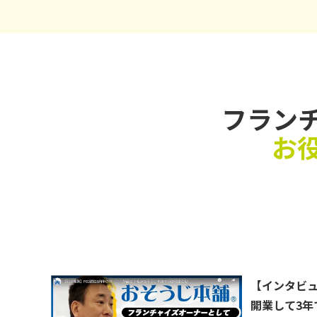
フラン
お
【インタビュー
開業して3年