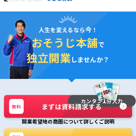
今
人生を変えるなら
！
おそうじ本舗
で
独立開業
しませんか？
1
カンタン
分入力
まずは資料請求する
無料
開業希望地の商圏について詳しくご説明