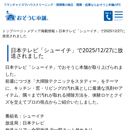
フランチャイズでハウスクリーニング・清掃業の独立・開業・起業ならおそうじ本舗のFC
トップページ
>
メディア掲載情報
>
日本テレビ「シューイチ」で2025/12/27に
放送されました
日本テレビ「シューイチ」で2025/12/27に放
送されました
日本テレビ「シューイチ」でおそうじ本舗が取り上げられま
した。
前週につづき「大掃除テクニックをスタディー」をテーマ
に、キッチン・窓・リビングの汚れ落としに最適な洗剤やア
イテム、隅々まで汚れが取れる掃除方法を、体験ロケとクイ
ズを交えてプロの視点からご紹介いたしました。
番組名：シューイチ
放送局：日本テレビ
放送エリア：全国放送 ※一部ネット外れあり