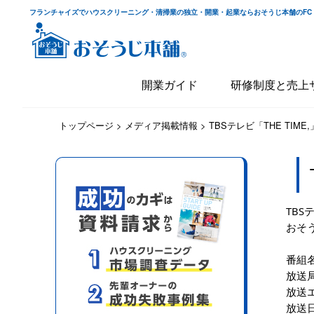
フランチャイズでハウスクリーニング・清掃業の独立・開業・起業ならおそうじ本舗のFC
開業ガイド
研修制度と売上
トップページ
>
メディア掲載情報
>
TBSテレビ「THE TIME
TBS
おそ
番組名：
放送局
放送
放送日