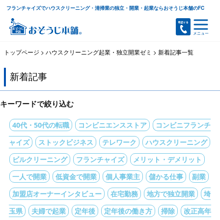
フランチャイズでハウスクリーニング・清掃業の独立・開業・起業ならおそうじ本舗のFC
トップページ
>
ハウスクリーニング起業・独立開業ゼミ
>
新着記事一覧
新着記事
キーワードで絞り込む
40代・50代の転職
コンビニエンスストア
コンビニフランチ
ャイズ
ストックビジネス
テレワーク
ハウスクリーニング
ビルクリーニング
フランチャイズ
メリット・デメリット
一人で開業
低資金で開業
個人事業主
儲かる仕事
副業
加盟店オーナーインタビュー
在宅勤務
地方で独立開業
埼
玉県
夫婦で起業
定年後
定年後の働き方
掃除
改正高年