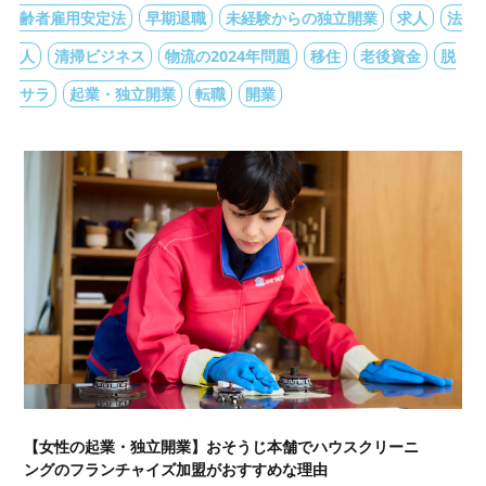
齢者雇用安定法
早期退職
未経験からの独立開業
求人
法
人
清掃ビジネス
物流の2024年問題
移住
老後資金
脱
サラ
起業・独立開業
転職
開業
【女性の起業・独立開業】おそうじ本舗でハウスクリーニ
ングのフランチャイズ加盟がおすすめな理由